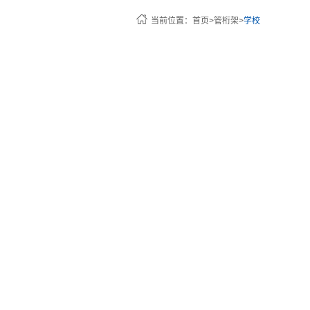
车间设备
售后服务
当前位置：
首页
>
管桁架
>
学校
球形钢铁料场棚网架钢结构安装工艺
配送运输
公共场馆