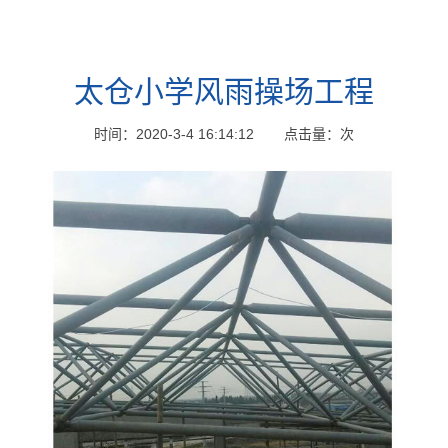
公司环境
商务合作
球形网架施工方案和验收规范
配件堆放
学校
体育场
加油站
太仓小学风雨操场工程
厂房/库房
时间：2020-3-4 16:14:12
点击量：
次
干煤棚