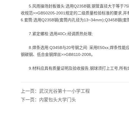
5.风雨操场封板锥头:选用Q235B钢,钢管直径大于等于
收规范>>GB50205-2001规定的二级质量检验标准的要求,并
6.套筒:选用Q235B钢(套筒内孔径为13~34mm);Q345B钢(
7.紧定螺栓:选用40Cr,经调质热处理;
8.焊条选用:Q345B与20号钢之间: 采用E50xx,焊条性能
钢碳钢、低合金钢焊丝>>GB8110-2008。
9.材料应具有质量证明及验收报告,钢球须打上工号,所有焊件应
上一页：
武汉光谷第十一小学工程
下一页：
内蒙包头大学门头