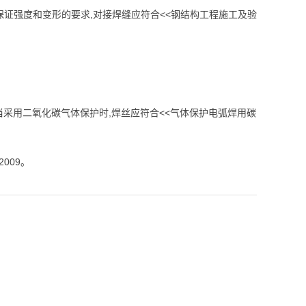
保证强度和变形的要求,对接焊缝应符合<<钢结构工程施工及验
0xx. 当采用二氧化碳气体保护时,焊丝应符合<<气体保护电弧焊用碳
009。