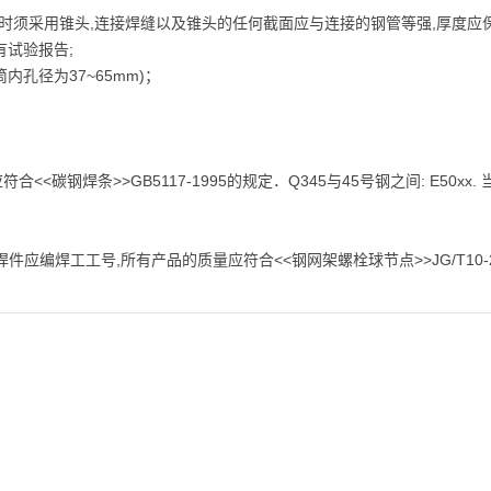
75时须采用锥头,连接焊缝以及锥头的任何截面应与连接的钢管等强,厚度应
有试验报告;
套筒内孔径为37~65mm)；
应符合<<碳钢焊条>>GB5117-1995的规定．Q345与45号钢之间: E5
编焊工工号,所有产品的质量应符合<<钢网架螺栓球节点>>JG/T10-2