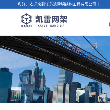
您好，欢迎来到江苏凯雷钢结构工程有限公司 ！
公司简介
公司新闻
联系我们
螺栓球
企业文化
网架锥头
行业资讯
洽谈合作
公司环境
网架杆件
媒体中心
车间设备
常见问题
封板
网架工程
人才理念
无纹螺母
加油站网架
体育场网架