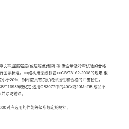
度.伸长率,屈服强度(或屈服点)和硫.磷.碳含量及冷弯试验的合格
准。<<结构用无缝钢管>>GB/T8162-2008的规定.根
应小于20%；钢材应具有良好的焊接性和合格的冲击韧性。
6939的规定.选用GB3077中的40Cr或20MnTiB,成品不
处理并涂防锈油。
-2000对应选用的性能等级所规定的材料;