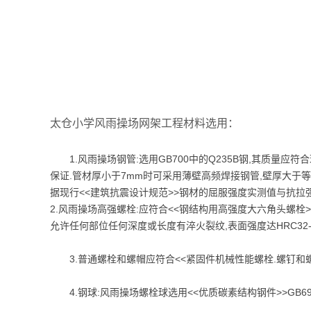
太仓小学风雨操场网架工程材料选用：
1.风雨操场钢管:选用GB700中的Q235B钢,其质量应符合现
保证.管材厚小于7mm时可采用薄壁高频焊接钢管,壁厚大于等于
据现行<<建筑抗震设计规范>>钢材的屈服强度实测值与抗拉
2.风雨操场高强螺栓:应符合<<钢结构用高强度大六角头螺栓>>GB1
允许任何部位任何深度或长度有淬火裂纹,表面强度达HRC32-
3.普通螺栓和螺帽应符合<<紧固件机械性能螺栓.螺钉和螺柱>>G
4.钢球:风雨操场螺栓球选用<<优质碳素结构钢件>>GB699-