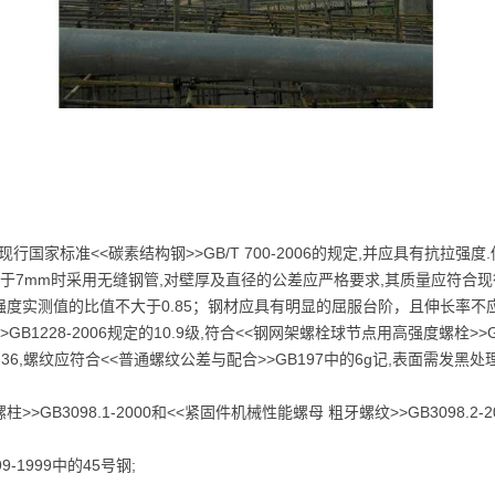
行国家标准<<碳素结构钢>>GB/T 700-2006的规定,并应具有抗拉强
7mm时采用无缝钢管,对壁厚及直径的公差应严格要求,其质量应符合现行国家标
强度实测值的比值不大于0.85；钢材应具有明显的屈服台阶，且伸长率不
228-2006规定的10.9级,符合<<钢网架螺栓球节点用高强度螺栓>>GB/T1
36,螺纹应符合<<普通螺纹公差与配合>>GB197中的6g记,表面需发黑
B3098.1-2000和<<紧固件机械性能螺母 粗牙螺纹>>GB3098.2
1999中的45号钢;