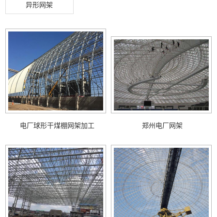
异形网架
电厂球形干煤棚网架加工
郑州电厂网架