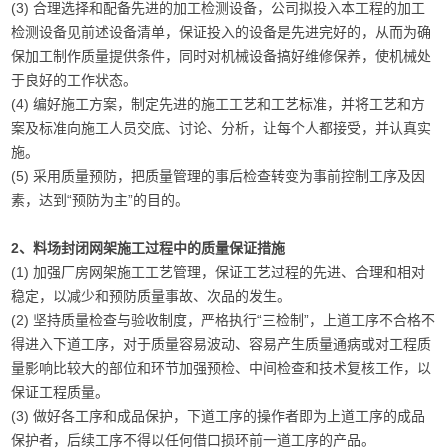
(3) 合理选择和配备先进的加工检测设备，公司拟投入本工程的加工
检测设备见前述设备清单，保证投入的设备是先进完好的，从而为确
保加工制作质量提供条件，同时对机械设备搞好维修保养，使机械处
于良好的工作状态。
(4) 编好施工方案，制定先进的施工工艺和工艺标准，并将工艺和方
案及标准向施工人员交底、讨论、分析，让每个人都接受，并认真实
施。
(5) 采用质量预防，把质量管理的事后检查转变为事前控制工序及因
素，达到“预防为主”的目的。
2、料场封闭网架施工过程中的质量保证措施
(1) 加强厂房网架施工工艺管理，保证工艺过程的先进、合理和相对
稳定，以减少和预防质量事故、次品的发生。
(2) 坚持质量检查与验收制度，严格执行“三检制”，上道工序不合格不
得进入下道工序，对于质量容易波动、容易产生质量通病或对工程质
量影响比较大的部位和环节加强预检、中间检查和技术复核工作，以
保证工程质量。
(3) 做好各工序和成品保护，下道工序的操作者即为上道工序的成品
保护者，后续工序不得以任何借口损环前一道工序的产品。